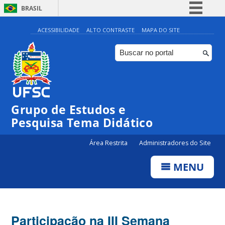
BRASIL
Simplifique!
ACESSIBILIDADE
ALTO CONTRASTE
MAPA DO SITE
Comunica BR
Participe
Acesso à informação
Legislação
Grupo de Estudos e
Canais
Pesquisa Tema Didático
Área Restrita
Administradores do Site
MENU
Participação na III Semana