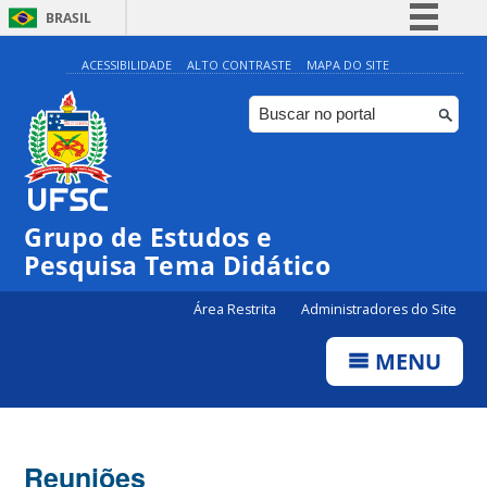
BRASIL
Simplifique!
ACESSIBILIDADE
ALTO CONTRASTE
MAPA DO SITE
Comunica BR
Participe
Acesso à informação
Legislação
Grupo de Estudos e
Canais
Pesquisa Tema Didático
Área Restrita
Administradores do Site
MENU
Reuniões