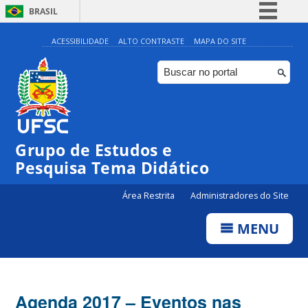
BRASIL
Simplifique!
ACESSIBILIDADE
ALTO CONTRASTE
MAPA DO SITE
Comunica BR
Participe
Acesso à informação
Legislação
Grupo de Estudos e
Canais
Pesquisa Tema Didático
Área Restrita
Administradores do Site
MENU
Agenda 2017 – Eventos nas